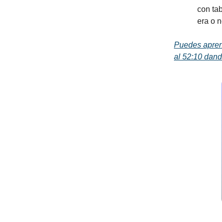
con tab
era o n
Puedes aprend
al 52:10
dando