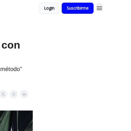
Login
Suscribirme
" con
 método"