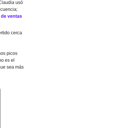
 Claudia usó
ecuencia;
r de ventas
rtido cerca
nos picos
no es el
ue sea más