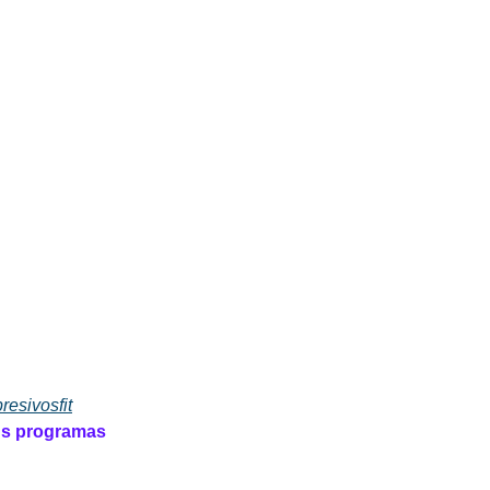
esivosfit
us programas