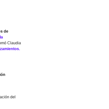
es de
la
tomó Claudia
nzamientos.
ión
pación del