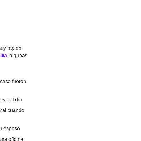
muy rápido
lia
, algunas
 caso fueron
leva al día
rmal cuando
su esposo
una oficina