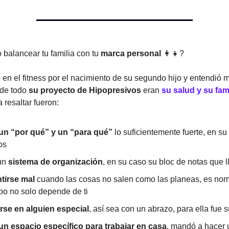
balancear tu familia con tu
marca personal
👩‍👧?
ó en el fitness por el nacimiento de su segundo hijo y entendió 
 de todo
su proyecto de Hipopresivos
eran
su salud y su fami
 resaltar fueron:
un “por qué” y un “para qué”
lo suficientemente fuerte, en su
os
un
sistema de organización
, en su caso su bloc de notas que l
tirse mal
cuando las cosas no salen como las planeas, es no
mpo no solo depende de ti
se en alguien especial
, así sea con un abrazo, para ella fue 
un espacio específico para trabajar en casa
, mandó a hacer 