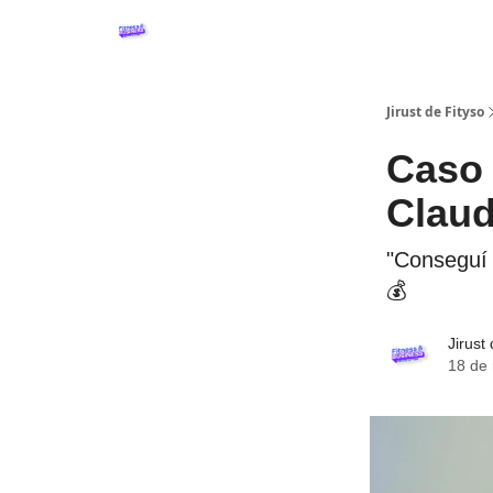
Crea tu WebApp Fitness
Podcast Fitness&Busine
Jirust de Fityso
Caso 
Claud
"Conseguí
💰
Jirust
18 de