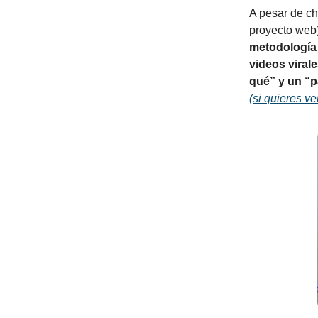
A pesar de ch
proyecto web)
metodología
videos viral
qué” y un “p
(si quieres ve