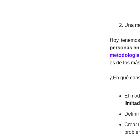
Una me
Hoy, tenemos 
personas en 
metodología 
es de los más
¿En qué cons
El mod
limita
Defini
Crear 
proble