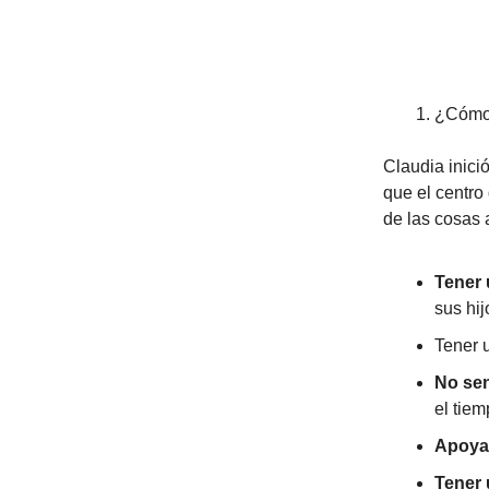
¿Cómo 
Claudia inici
que el centro
de las cosas a
Tener 
sus hij
Tener 
No sen
el tie
Apoyar
Tener 