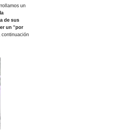
rrollamos un
la
ra de sus
ner un “por
 continuación