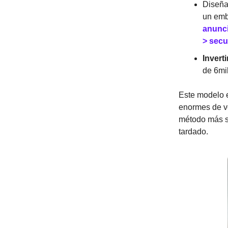
Diseña
un emb
anunci
> secu
Invert
de 6mi
Este modelo e
enormes de ve
método más s
tardado.