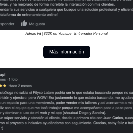
Adrián Fit | 822K en Youtube | Entrenador Personal
Más información