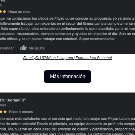
FramilyFit | 575K en Instagram | Entrenadora Personal
Más información