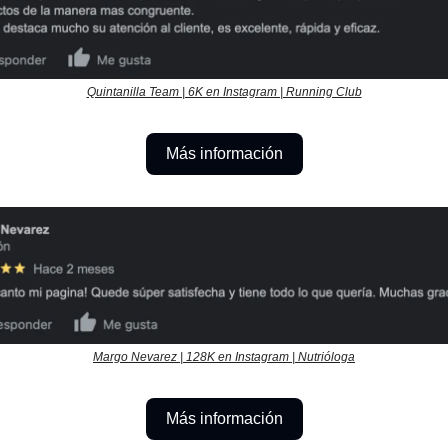
Quintanilla Team | 6K en Instagram | Running Club
Más información
Margo Nevarez | 128K en Instagram | Nutrióloga
Más información