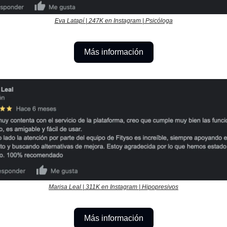
Eva Latapí | 247K en Instagram | Psicóloga
Más información
Marisa Leal | 311K en Instagram | Hipopresivos
Más información