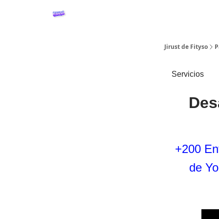
Crea tu WebApp Fitness
Podcast Fitness&Busine
Jirust de Fityso
P
Servicios
Des
+200 Ent
de Yo